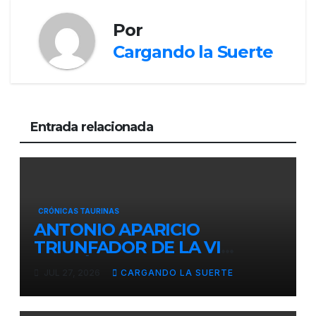
Por
Cargando la Suerte
Entrada relacionada
CRÓNICAS TAURINAS
ANTONIO APARICIO
TRIUNFADOR DE LA VI
EDICIÓN DEL CERTAMEN
JUL 27, 2026
CARGANDO LA SUERTE
«VILLA DE LA SOLANA»