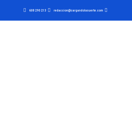
608 290 213
redaccion@cargandolasuerte.com