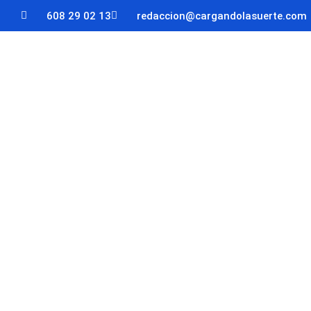
608 29 02 13
redaccion@cargandolasuerte.com