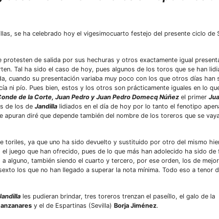
llas, se ha celebrado hoy el vigesimocuarto festejo del presente ciclo de S
se protesten de salida por sus hechuras y otros exactamente igual presen
ten. Tal ha sido el caso de hoy, pues algunos de los toros que se han lid
da, cuando su presentación variaba muy poco con los que otros días han s
cía ni pío. Pues bien, estos y los otros son prácticamente iguales en lo qu
onde de la Corte, Juan Pedro y Juan Pedro Domecq Núñez
el primer
Jua
s de los de
Jandilla
lidiados en el día de hoy por lo tanto el fenotipo apen
me apuran diré que depende también del nombre de los toreros que se vaya
de toriles, ya que uno ha sido devuelto y sustituido por otro del mismo hi
s el juego que han ofrecido, pues de lo que más han adolecido ha sido de
 a alguno, también siendo el cuarto y tercero, por ese orden, los de mejo
sexto los que no han llegado a superar la nota mínima. Todo eso a tenor d
Jandilla
les pudieran brindar, tres toreros trenzan el paseíllo, el galo de la
Manzanares
y el de Espartinas (Sevilla)
Borja Jiménez
.