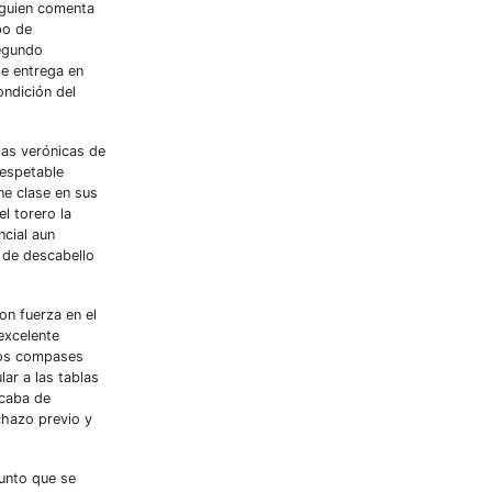
alguien comenta
po de
segundo
se entrega en
ondición del
las verónicas de
respetable
ne clase en sus
l torero la
ncial aun
 de descabello
on fuerza en el
excelente
eros compases
ar a las tablas
acaba de
chazo previo y
punto que se