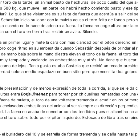
er toro de la tarde, un animal basto de hechuras, de poco cuello del que 
los 580 kg. que mueve , en parte los habrá hecho comiendo pasto y ese ti
llar?. Lo que si se vislumbra es su falta de fuerza que acentúa a salir del 
ebastián inicia su labor con la muleta acusa el toro falta de fondo pero 
poso cuando no lo hace de adentro a fuera. La faena no coge altura por la c
on el toro en tierra tras recibir un aviso. Silencio.
la en primer lugar y mete la cara con más claridad por el pitón derecho en 
 toro coge ritmo en su embestida cuando Sebastián después de brindar al 
de mano baja sobre la mano diestra elevan el tono de la faena, el toro tie
muy templada y vaciando las embestidas muy atrás. No tiene que buscar e
 como de lejos. Tan a gusto estaba Castella que recibió un recado preside
verdad coloca medio espadazo en buen sitio pero que necesita dos golpes
de presentación y de menos expresión de toda la corrida, al que se le da c
uites entra
Borja Jiménez
para torear por chicuelinas rematadas con una 
 faena de muleta, el toro da una voltereta tremenda al acudir en los prim
s enclasadas embestidas del animal al ser siempre en dirección perpendicul
ad. La faena no acaba de conectar con los tendidos pues el alicantino no 
ce el toro sobre todo por el pitón izquierdo. Estocada de libro tras un pin
e el burladero del 10 y se estrella de forma tremenda y se daña hasta tal 