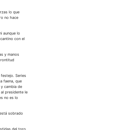
erzas lo que
oro no hace
ni aunque lo
cantino con el
ras y manos
prontitud
festejo. Series
a faena, que
a y cambia de
al presidente le
es no es lo
 está sobrado
stidas del toro,