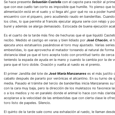
Se hace presente
Sebastián Castella
con el capote para recibir al prim
que con ese cuello tan corto es imposible que humille. Yo pienso que 
alimentación está en el suelo y si llega ahí ¿por qué no va a poder humi
encuentro con el piquero, pero acudiendo raudo en banderillas. Cuando S
los cites, lo que permite al francés ejecutar alguna serie con relajo y 
burel y además se alarga demasiado. Estocada de buena ejecución acaba c
Es el cuarto de la tarde más fino de hechuras que el que liquidó Castel
recibo. Medido el castigo en varas y bien lidiado por
José Chacón
, el
ejecuta unos estatuarios pasándose el toro muy ajustado. Varias series 
embestidas, lo que aprovecha el matador toreando al natural de forma 
distancia ideal ya que el toro acepta todo con prontitud tanto de cerca
teniendo la espada de ayuda en la mano y cuando la cambia por la de 
para que el toro doble. Ovación y vuelta al ruedo es el premio.
El primer Jandilla del lote de
José María Manzanares
es el más justito 
caballo después de pararlo por verónicas el alicantino. En su turno de q
media. Pasado el trámite del tercio de banderillas inicia Manzanares su
con la cara muy baja, pero la dirección de los muletazos no favorece la
o a los medios y no en paralelo donde el animal lo hace con más clarid
acoplarse a la velocidad de las embestidas que con cierta clase le ofre
toro listo de papeles. Silencio.
El quinto de la tarde sale como una exhalación al ruedo, le llaman desd