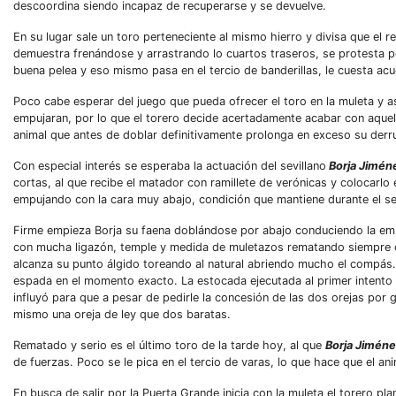
descoordina siendo incapaz de recuperarse y se devuelve.
En su lugar sale un toro perteneciente al mismo hierro y divisa que el 
demuestra frenándose y arrastrando lo cuartos traseros, se protesta per
buena pelea y eso mismo pasa en el tercio de banderillas, le cuesta acud
Poco cabe esperar del juego que pueda ofrecer el toro en la muleta y as
empujaran, por lo que el torero decide acertadamente acabar con aquello
animal que antes de doblar definitivamente prolonga en exceso su derrum
Con especial interés se esperaba la actuación del sevillano
Borja Jimén
cortas, al que recibe el matador con ramillete de verónicas y colocarlo 
empujando con la cara muy abajo, condición que mantiene durante el s
Firme empieza Borja su faena doblándose por abajo conduciendo la embes
con mucha ligazón, temple y medida de muletazos rematando siempre c
alcanza su punto álgido toreando al natural abriendo mucho el compás
espada en el momento exacto. La estocada ejecutada al primer intento c
influyó para que a pesar de pedirle la concesión de las dos orejas por 
mismo una oreja de ley que dos baratas.
Rematado y serio es el último toro de la tarde hoy, al que
Borja Jimén
de fuerzas. Poco se le pica en el tercio de varas, lo que hace que el ani
En busca de salir por la Puerta Grande inicia con la muleta el torero 