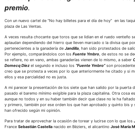
premio
.
Con un nuevo cartel de “No hay billetes para el día de hoy” en las taqui
plaza de Las Ventas.
A veces resulta chocante que toros que se lidian en el ruedo venteño 
aplaudan dependiendo del hierro que lleven marcado o la divisa que por
pertenecientes a la ganadería de
Jandilla
, han sido protestados de sali
Por ejemplo, comparándolos con los
Fuente Ymbro
, de estos no se de
se refiere, no en vano, ambas ganaderías vienen de lo mismo, a saber
C
Domecq Díez
el segundo e incluso los
“Fuente Ymbro”
son procedente
creo que se protesta a veces por lo que anteriormente he citado y si 
ellos y esa parcialidad no es justa.
A mi parecer la presentación de los siete que han salido por la puerta 
pasado el baremo mínimo exigible para la plaza capitalina. Otra cosa e
aunque no todos y en su haber también decir que clase no le ha faltado
y primero, también por ese orden los que han aprobado y quinto bis y 
han ofrecido según mi opinión.
Para tratar de aprovechar la ocasión de torear y lucirse con lo que los
France
Sebastián Castella
nacido en Bèziers, el alicantino
José María 