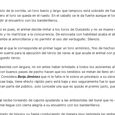
resto de la corrida, un toro basto y largo que tampoco está sobrado de fu
o el toro se queda en el ruedo. En el caballo se le da fuerte aunque el t
ir al encuentro con los banderilleros.
í es pues, el animal decide imitar a los toros de Guisando y no se mueve 
 y no martirizar a la concurrencia. De estocada con habilidad acaba el ali
be al amorcillarse y no permitir el uso del verduguillo. Silencio.
ez
al que le corresponde en primer lugar un toro armónico, fino de hechu
en suerte para la ejecución del tercio de varas al que acude el animal con 
egundo tercio.
tida con largura, no sin antes haber brindado a todos los asistentes al 
on buenos pases de pecho hacen que los tendidos se metan de lleno en l
. Considera
Borja Jiménez
que ni le falta ni le sobra un pincelazo a su obr
ae baja, tiene efecto rápido pero está baja y eso seguramente fue lo que 
gran parte del público, solo concede una que es quizás el premio justo, pu
ez
recibe toreando de capote ayudando a las embestidas del burel que no
mal llegue con cierta alegría a su encuentro con los banderilleros.
plantado de hinojos su faena conduciendo de manera muy templada las embe