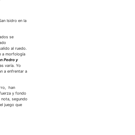
an Isidro en la
tados se
iado
alido al ruedo.
e a morfología
n Pedro y
as varía. Yo
n a enfrentar a
erro, han
 fuerza y fondo
r nota, segundo
el juego que