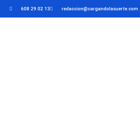
608 29 02 13
redaccion@cargandolasuerte.com