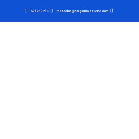
608 290 213
redaccion@cargandolasuerte.com