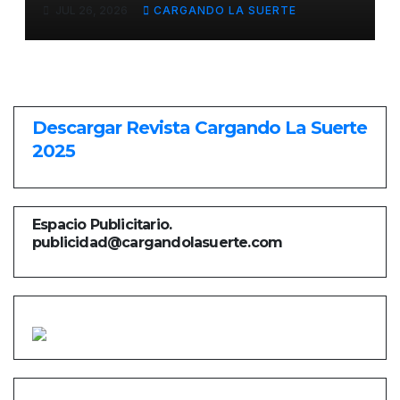
GRANDE EN LA CORRIDA DE
JUL 26, 2026
CARGANDO LA SUERTE
FERIA DE ALMADÉN
Descargar Revista Cargando La Suerte
2025
Espacio Publicitario.
publicidad@cargandolasuerte.com