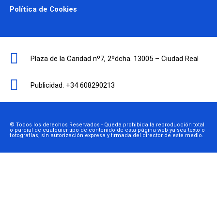
Política de Cookies
Plaza de la Caridad nº7, 2ºdcha. 13005 – Ciudad Real
Publicidad: +34 608290213
© Todos los derechos Reservados - Queda prohibida la reproducción total
o parcial de cualquier tipo de contenido de esta página web ya sea texto o
fotografías, sin autorización expresa y firmada del director de este medio.