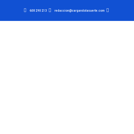
608 290 213
redaccion@cargandolasuerte.com