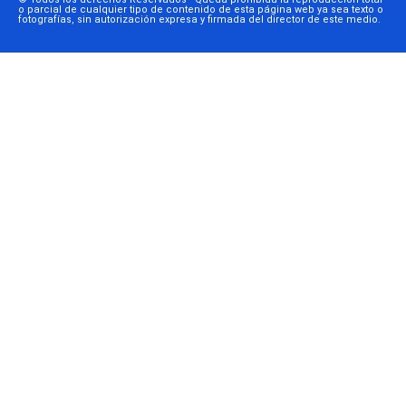
o parcial de cualquier tipo de contenido de esta página web ya sea texto o
fotografías, sin autorización expresa y firmada del director de este medio.