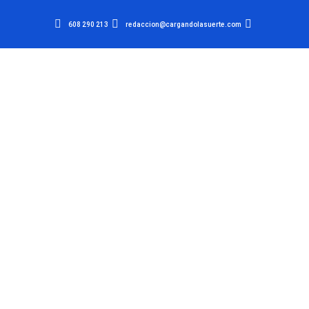
608 290 213
redaccion@cargandolasuerte.com