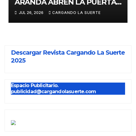
ARANDA ABREN LA PUERTA
GRANDE EN LA CORRIDA DE
JUL 26, 2026
CARGANDO LA SUERTE
FERIA DE ALMADÉN
Descargar Revista Cargando La Suerte
2025
Espacio Publicitario.
publicidad@cargandolasuerte.com