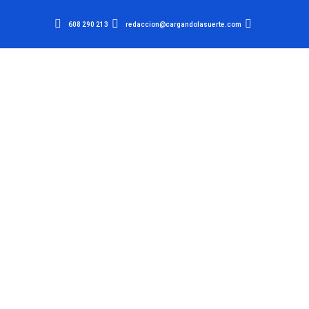
608 290 213
redaccion@cargandolasuerte.com