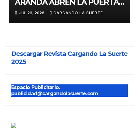
ARANDA ABREN LA PUERTA
GRANDE EN LA CORRIDA DE
JUL 26, 2026
CARGANDO LA SUERTE
FERIA DE ALMADÉN
Descargar Revista Cargando La Suerte
2025
Espacio Publicitario.
publicidad@cargandolasuerte.com