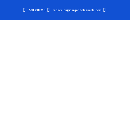
608 290 213
redaccion@cargandolasuerte.com