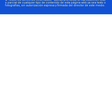
o parcial de cualquier tipo de contenido de esta página web ya sea texto o
fotografías, sin autorización expresa y firmada del director de este medio.