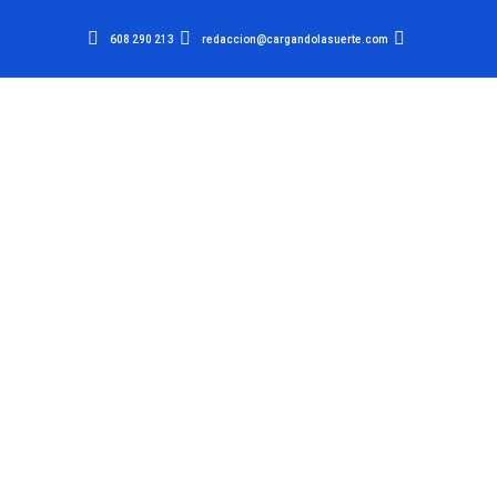
608 290 213
redaccion@cargandolasuerte.com