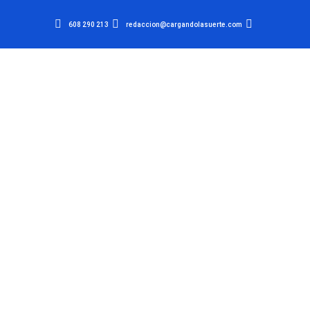
608 290 213
redaccion@cargandolasuerte.com