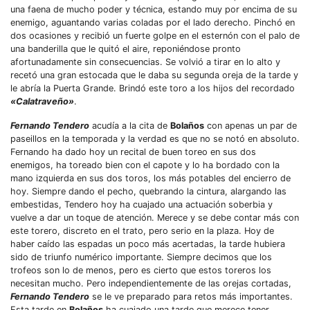
una faena de mucho poder y técnica, estando muy por encima de su
enemigo, aguantando varias coladas por el lado derecho. Pinchó en
dos ocasiones y recibió un fuerte golpe en el esternón con el palo de
una banderilla que le quitó el aire, reponiéndose pronto
afortunadamente sin consecuencias. Se volvió a tirar en lo alto y
recetó una gran estocada que le daba su segunda oreja de la tarde y
le abría la Puerta Grande. Brindó este toro a los hijos del recordado
«Calatraveño»
.
Fernando Tendero
acudía a la cita de
Bolaños
con apenas un par de
paseillos en la temporada y la verdad es que no se notó en absoluto.
Fernando ha dado hoy un recital de buen toreo en sus dos
enemigos, ha toreado bien con el capote y lo ha bordado con la
mano izquierda en sus dos toros, los más potables del encierro de
hoy. Siempre dando el pecho, quebrando la cintura, alargando las
embestidas, Tendero hoy ha cuajado una actuación soberbia y
vuelve a dar un toque de atención. Merece y se debe contar más con
este torero, discreto en el trato, pero serio en la plaza. Hoy de
haber caído las espadas un poco más acertadas, la tarde hubiera
sido de triunfo numérico importante. Siempre decimos que los
trofeos son lo de menos, pero es cierto que estos toreros los
necesitan mucho. Pero independientemente de las orejas cortadas,
Fernando Tendero
se le ve preparado para retos más importantes.
Esta tarde en
Bolaños
ha cuajado una tarde que merece tener