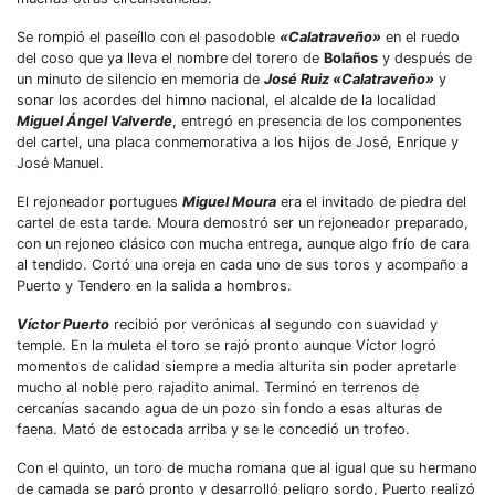
Se rompió el paseíllo con el pasodoble
«Calatraveño»
en el ruedo
del coso que ya lleva el nombre del torero de
Bolaños
y después de
un minuto de silencio en memoria de
José Ruiz «Calatraveño»
y
sonar los acordes del himno nacional, el alcalde de la localidad
Miguel Ángel Valverde
, entregó en presencia de los componentes
del cartel, una placa conmemorativa a los hijos de José, Enrique y
José Manuel.
El rejoneador portugues
Miguel Moura
era el invitado de piedra del
cartel de esta tarde. Moura demostró ser un rejoneador preparado,
con un rejoneo clásico con mucha entrega, aunque algo frío de cara
al tendido. Cortó una oreja en cada uno de sus toros y acompaño a
Puerto y Tendero en la salida a hombros.
Víctor Puerto
recibió por verónicas al segundo con suavidad y
temple. En la muleta el toro se rajó pronto aunque Víctor logró
momentos de calidad siempre a media alturita sin poder apretarle
mucho al noble pero rajadito animal. Terminó en terrenos de
cercanías sacando agua de un pozo sin fondo a esas alturas de
faena. Mató de estocada arriba y se le concedió un trofeo.
Con el quinto, un toro de mucha romana que al igual que su hermano
de camada se paró pronto y desarrolló peligro sordo, Puerto realizó