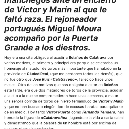
manchegos ante un encierro
de Víctor y Marín al que le
faltó raza. El rejoneador
portugués Miguel Moura
acompaño por la Puerta
Grande a los diestros.
Hoy era una cita obligada el acudir a
Bolaños de Calatrava
por
varios motivos, el primero y principal era porque se celebraba un
homenaje al matador de toros más importante que ha habido en la
provincia de
Ciudad Real
, (que me perdonen todos los demás), que
no fue otro que
José Ruiz «Calatraveño»
, fallecido hace unos
meses. Otro de los motivos que nos obligaba a estar en
Bolaños
esta tarde, era que dos matadores de toros de la provincia, acudían
a la cita a la que se comprometieron hace unas semanas, a matar
una señora corrida de toros del hierro fernanduco de
Víctor y Marín
y que no han buscado ningún tipo de excusas baratas para quitarse
de en medio. Hoy tanto
Víctor Puerto
como
Fernando Tendero
, han
honrado la figura de
«Calatraveño»
, jugándose la vida a carta cabal
y demostrando que la palabra de un hombre está por encima de
muchas otras circunstancias.