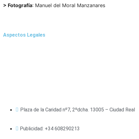
> Fotografía
: Manuel del Moral Manzanares
publicidad@cargandolasuerte.com
Aspectos Legales
Aviso Legal
Política de Privacidad
Política de Cookies
Plaza de la Caridad nº7, 2ºdcha. 13005 – Ciudad Real
Publicidad: +34 608290213