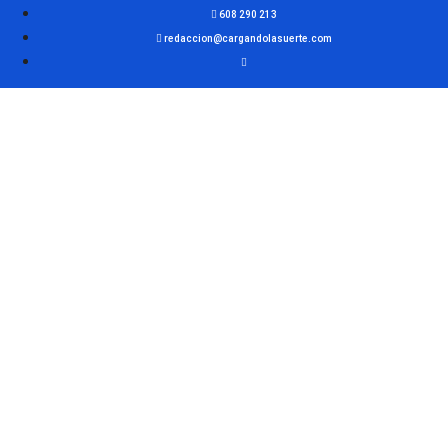
608 290 213
redaccion@cargandolasuerte.com