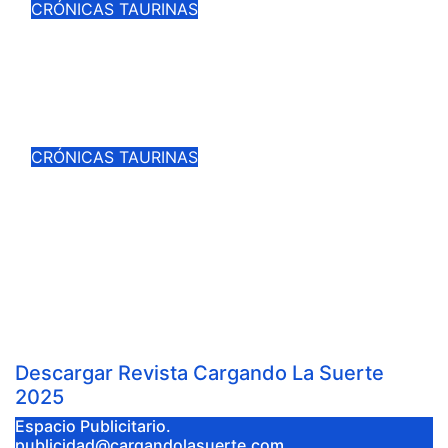
CRÓNICAS TAURINAS
JESUS HERRERA CONQUISTA EL
II CERTAMEN “JOSE RUIZ
CALATRAVEÑO”
Jul 27, 2026
Cargando la Suerte
CRÓNICAS TAURINAS
ANTONIO LINARES Y CARLOS
ARANDA ABREN LA PUERTA
GRANDE EN LA CORRIDA DE
FERIA DE ALMADÉN
Jul 26, 2026
Cargando la Suerte
Descargar Revista Cargando La Suerte
2025
Espacio Publicitario.
publicidad@cargandolasuerte.com